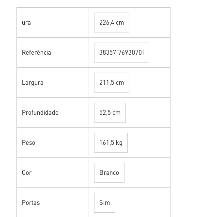
ura
226,4 cm
Referência
38357[7693070]
Largura
211,5 cm
Profundidade
52,5 cm
Peso
161,5 kg
Cor
Branco
Portas
Sim