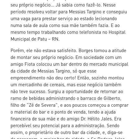
seu próprio negócio... Já sabia como fazê-lo. Nesse
período resolveu voltar para Messias Targino e conseguiu
uma vaga para prestar serviço ao estado lecionando
numa sala de aula como sua mãe também fazia. E ao
mesmo tempo trabalhando como telefonista no Hospital
Municipal de Patu – RN.
Porém, ele não estava satisfeito. Borges tomou a atitude
de montar seu próprio negócio: Em sociedade com um
amigo Fiota colocou um bar dentro do mercado municipal
da cidade de Messias Targino, só que esse
empreendimento não deu certo! Então, sozinho montou
um mercadinho de cereais, mas esse negócio também
não teve sucesso. Surgiu a oportunidade de retornar ao
ramo de bebidas administrando o barraco de Gilberto,
filho de “Zé de Severa”, e aos poucos começou a comprar
o material do bar e o ponto de venda, tendo a ajuda
financeira de sua mãe e do amigo Dr. Hélito Jales. Era
percebível seu potencial para a administração. Sendo
assim, o proprietário de outro bar da cidade, e, diga-se
de passagem, o maior bar da cidade, o Sr. Dedeca Jales