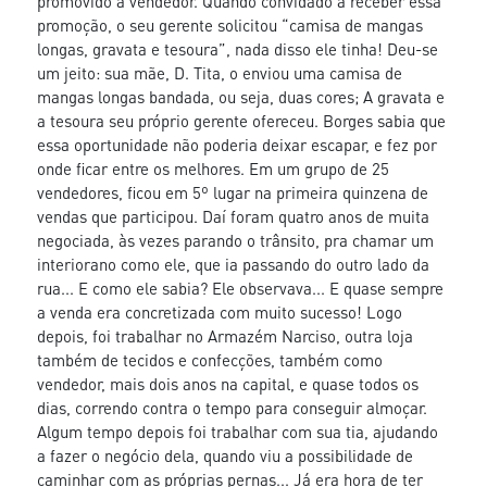
promovido a vendedor. Quando convidado a receber essa
promoção, o seu gerente solicitou “camisa de mangas
longas, gravata e tesoura”, nada disso ele tinha! Deu-se
um jeito: sua mãe, D. Tita, o enviou uma camisa de
mangas longas bandada, ou seja, duas cores; A gravata e
a tesoura seu próprio gerente ofereceu. Borges sabia que
essa oportunidade não poderia deixar escapar, e fez por
onde ficar entre os melhores. Em um grupo de 25
vendedores, ficou em 5º lugar na primeira quinzena de
vendas que participou. Daí foram quatro anos de muita
negociada, às vezes parando o trânsito, pra chamar um
interiorano como ele, que ia passando do outro lado da
rua... E como ele sabia? Ele observava... E quase sempre
a venda era concretizada com muito sucesso! Logo
depois, foi trabalhar no Armazém Narciso, outra loja
também de tecidos e confecções, também como
vendedor, mais dois anos na capital, e quase todos os
dias, correndo contra o tempo para conseguir almoçar.
Algum tempo depois foi trabalhar com sua tia, ajudando
a fazer o negócio dela, quando viu a possibilidade de
caminhar com as próprias pernas... Já era hora de ter