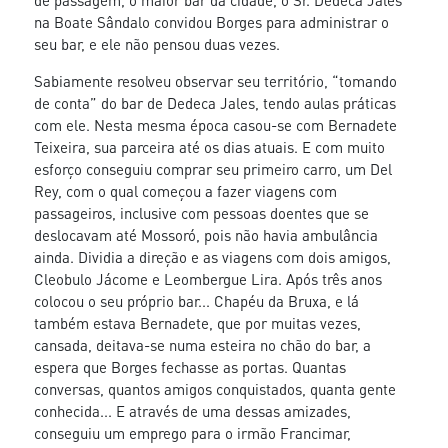
na Boate Sândalo convidou Borges para administrar o
seu bar, e ele não pensou duas vezes.
Sabiamente resolveu observar seu território, “tomando
de conta” do bar de Dedeca Jales, tendo aulas práticas
com ele. Nesta mesma época casou-se com Bernadete
Teixeira, sua parceira até os dias atuais. E com muito
esforço conseguiu comprar seu primeiro carro, um Del
Rey, com o qual começou a fazer viagens com
passageiros, inclusive com pessoas doentes que se
deslocavam até Mossoró, pois não havia ambulância
ainda. Dividia a direção e as viagens com dois amigos,
Cleobulo Jácome e Leombergue Lira. Após três anos
colocou o seu próprio bar... Chapéu da Bruxa, e lá
também estava Bernadete, que por muitas vezes,
cansada, deitava-se numa esteira no chão do bar, a
espera que Borges fechasse as portas. Quantas
conversas, quantos amigos conquistados, quanta gente
conhecida... E através de uma dessas amizades,
conseguiu um emprego para o irmão Francimar,