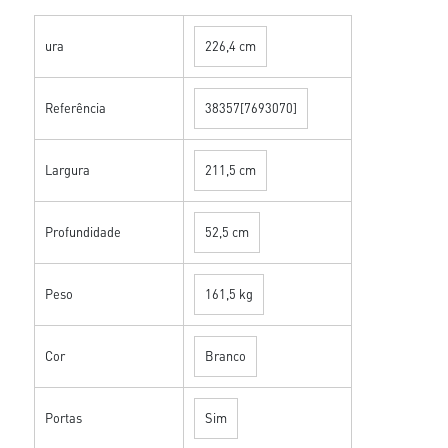
ura
226,4 cm
Referência
38357[7693070]
Largura
211,5 cm
Profundidade
52,5 cm
Peso
161,5 kg
Cor
Branco
Portas
Sim