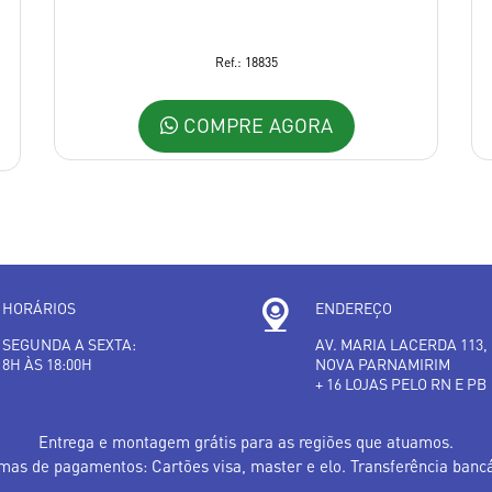
Ref.: 18835
COMPRE AGORA
HORÁRIOS
ENDEREÇO
SEGUNDA A SEXTA:
AV. MARIA LACERDA 113,
8H ÀS 18:00H
NOVA PARNAMIRIM
+ 16 LOJAS PELO RN E PB
Entrega e montagem grátis para as regiões que atuamos.
mas de pagamentos: Cartões visa, master e elo. Transferência bancá