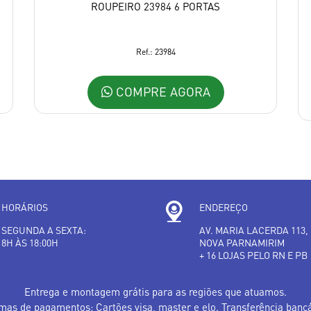
ROUPEIRO 23984 6 PORTAS
Ref.: 23984
COMPRE AGORA
HORÁRIOS
ENDEREÇO
SEGUNDA A SEXTA:
AV. MARIA LACERDA 113,
8H ÀS 18:00H
NOVA PARNAMIRIM
+ 16 LOJAS PELO RN E PB
Entrega e montagem grátis para as regiões que atuamos.
mas de pagamentos: Cartões visa, master e elo. Transferência bancá